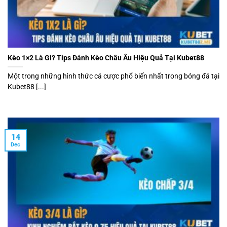
Kèo 1×2 Là Gì? Tips Đánh Kèo Châu Âu Hiệu Quả Tại Kubet88
Một trong những hình thức cá cược phổ biến nhất trong bóng đá tại
Kubet88 [...]
14
Dec