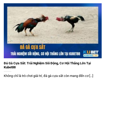
Đá Gà Cựa Sắt: Trải Nghiệm Sôi Động, Cơ Hội Thắng Lớn Tại
Kubet88
Không chỉ là trò chơi giải trí, đá gà cựa sắt còn mang đến cơ [...]