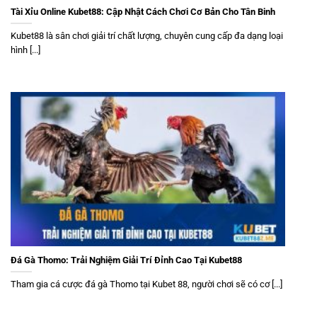
Tài Xỉu Online Kubet88: Cập Nhật Cách Chơi Cơ Bản Cho Tân Binh
Kubet88 là sân chơi giải trí chất lượng, chuyên cung cấp đa dạng loại
hình [...]
Đá Gà Thomo: Trải Nghiệm Giải Trí Đỉnh Cao Tại Kubet88
Tham gia cá cược đá gà Thomo tại Kubet 88, người chơi sẽ có cơ [...]