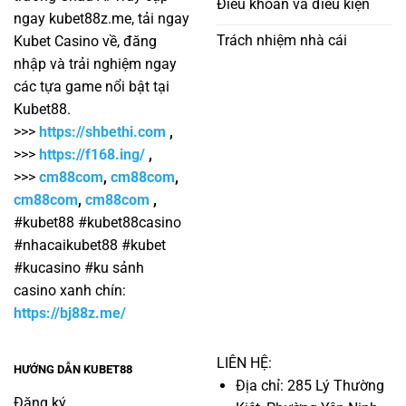
Điều khoản và điều kiện
ngay kubet88z.me, tải ngay
Trách nhiệm nhà cái
Kubet Casino về, đăng
nhập và trải nghiệm ngay
các tựa game nổi bật tại
Kubet88.
>>>
https://shbethi.com
,
>>>
https://f168.ing/
,
>>>
cm88com
,
cm88com
,
cm88com
,
cm88com
,
#kubet88 #kubet88casino
#nhacaikubet88 #kubet
#kucasino #ku
sảnh
casino xanh chín:
https://bj88z.me/
LIÊN HỆ:
HƯỚNG DẪN KUBET88
Địa chỉ:
285 Lý Thường
Đăng ký