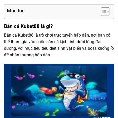
Mục lục
Bắn cá Kubet88 là gì?
Bắn cá Kubet88 là trò chơi trực tuyến hấp dẫn, nơi bạn có
thể tham gia vào cuộc săn cá kịch tính dưới lòng đại
dương, với mục tiêu tiêu diệt sinh vật biển và boss khổng lồ
để nhận thưởng hấp dẫn.