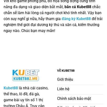
Với kho game phong phú, đồ họa sống động cùng tính
năng đa dạng và giao diện bắt mắt,
bắn cá Kubet88
chắc
chắn sẽ làm hài lòng cả người chơi khó tính nhất. Vậy bạn
còn suy nghĩ gì nữa, hãy tham gia
đăng ký Kubet88
để trải
nghiệm thế giới đại dương kỳ thú và săn cá, kiếm thưởng
ngay nào. Chúc bạn may mắn!
VỀ KUBET88
Giới thiệu
Kubet88
là nhà cái casino,
Liên hệ
thể thao, lô đề, đá gà,
Chính sách bảo mật
game bài uy tín số 1 thị
trường Châu Á. Truy cập