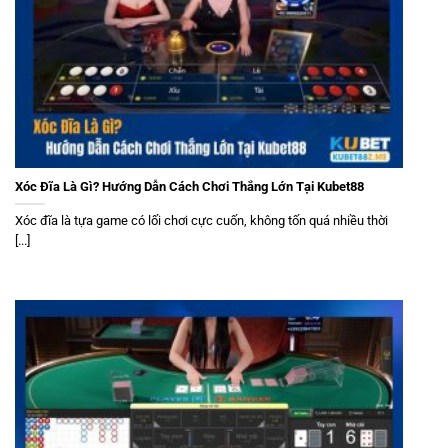
Xóc Đĩa Là Gì? Hướng Dẫn Cách Chơi Thắng Lớn Tại Kubet88
Xóc đĩa là tựa game có lối chơi cực cuốn, không tốn quá nhiều thời
[...]