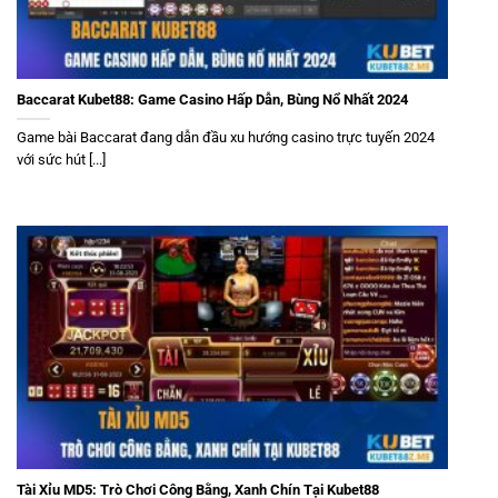
Baccarat Kubet88: Game Casino Hấp Dẫn, Bùng Nổ Nhất 2024
Game bài Baccarat đang dẫn đầu xu hướng casino trực tuyến 2024
với sức hút [...]
Tài Xỉu MD5: Trò Chơi Công Bằng, Xanh Chín Tại Kubet88