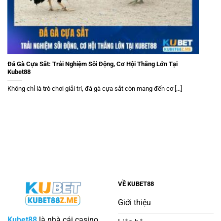
Đá Gà Cựa Sắt: Trải Nghiệm Sôi Động, Cơ Hội Thắng Lớn Tại
Kubet88
Không chỉ là trò chơi giải trí, đá gà cựa sắt còn mang đến cơ [...]
VỀ KUBET88
Giới thiệu
Kubet88
là nhà cái casino,