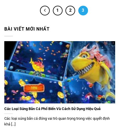
1
2
3
BÀI VIẾT MỚI NHẤT
Các Loại Súng Bắn Cá Phổ Biến Và Cách Sử Dụng Hiệu Quả
Các loại súng bắn cá đóng vai trò quan trọng trong việc quyết định
khả [...]